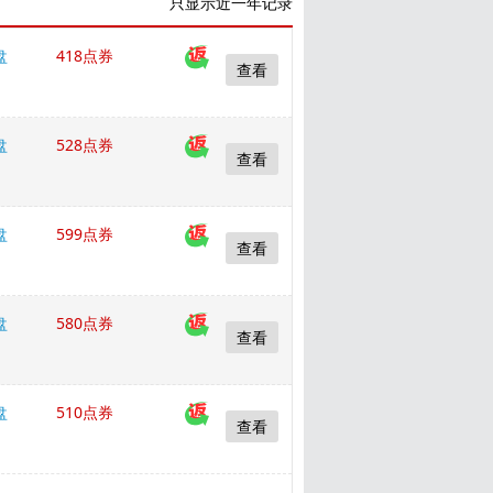
只显示近一年记录
盘
418点券
查看
盘
528点券
查看
盘
599点券
查看
盘
580点券
查看
盘
510点券
查看