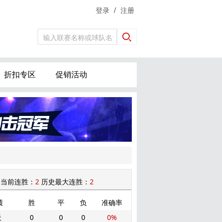
登录
/
注册
折扣专区
促销活动
当前连胜：
2
历史最大连胜：
2
绩
胜
平
负
准确率
天
0
0
0
0%