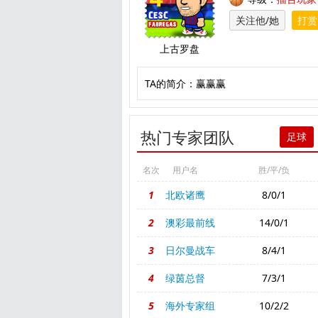
关注他/她
打赏
上古罗盘
TA的简介：
赢赢赢
热门专家团队
足球
名次
用户名
胜/平/负
1
北欧诸鹰
8/0/1
2
澳彩最前线
14/0/1
3
日尔曼战车
8/4/1
4
绿茵总督
7/3/1
5
海外专家组
10/2/2