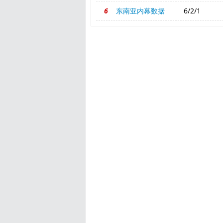
6
东南亚内幕数据
6/2/1