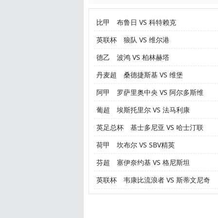
比甲
布鲁日 VS 科特赖克
英联杯
狼队 VS 维尔港
德乙
波鸿 VS 柏林赫塔
丹麦超
桑德捷斯基 VS 维堡
阿甲
罗萨里奥中央 VS 阿尔多斯维
葡超
埃斯托里尔 VS 法马利康
英足总杯
基士多尼亚 VS 哈士汀联
荷甲
坎布尔 VS SBV精英
芬超
塞伊奈约基 VS 格尼斯坦
英联杯
韦康比流浪者 VS 斯蒂文尼奇