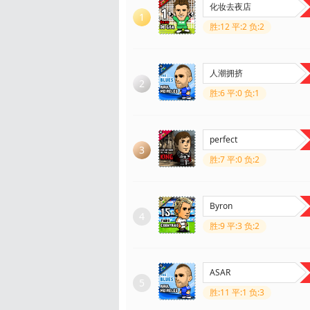
化妆去夜店
1
胜:12 平:2 负:2
人潮拥挤
2
胜:6 平:0 负:1
perfect
3
胜:7 平:0 负:2
Byron
4
胜:9 平:3 负:2
ASAR
5
胜:11 平:1 负:3