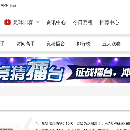
APP下载
足球比赛
资讯中心
今日赛程
推荐中心
关
闭
手
坊间高手
竞猜擂台
排行榜
五大联赛
1、竞猜擂台的第6-10名，晋级为坊间高手；当7天准确率<