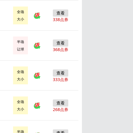
全场
查看
大小
338点券
半场
查看
让球
368点券
全场
查看
大小
333点券
全场
查看
大小
268点券
半场
查看