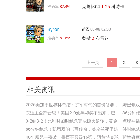
克鲁比04
1.25
科特卡
准确率
82.4%
Byron
荷乙
08-08 02:00
奥斯
3
布雷达
准确率
81.8%
上一页
1
2
3
相关资讯
2026美加墨世界杯总结：扩军时代的首份答卷，
姆巴佩双
西班牙传控足球重返王座
东道主全部晋级！美国2-0波黑却笑不出来，巴
打巴拉圭
86分钟
洛贡进球+红牌创尴尬纪录
0-2到3-2！比利时加时绝杀完成惊天逆转，黄金
西前，先
点球神话
一代最后的热血还够烧多久？
86分钟绝杀！凯恩双响书写传奇，英格兰死里逃
西，被人
补时绝杀
生，下一站“上帝之手”诞生地
40年魔咒一夜破！墨西哥晋级16强，阿兹特克球
点线前，
荷兰碰摩洛