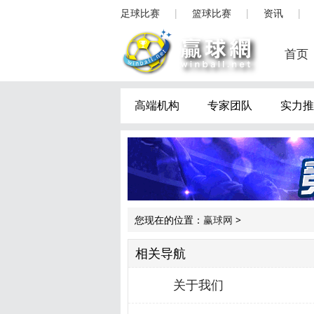
足球比赛
篮球比赛
资讯
首页
高端机构
专家团队
实力推
您现在的位置：
赢球网
>
相关导航
关于我们