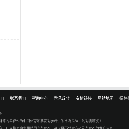
我们
联系我们
帮助中心
意见反馈
友情链接
网站地图
招聘
务！
析
等内容仅作为中国体育彩票竞彩参考。彩市有风险，购彩需谨慎！
台。任何推介均为网站用户所发布。
赢球网
不对发布者及所发布的推介信息