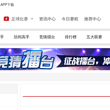
APP下载
足球比赛
资讯中心
今日赛程
推荐中心
关
闭
手
坊间高手
竞猜擂台
排行榜
五大联赛