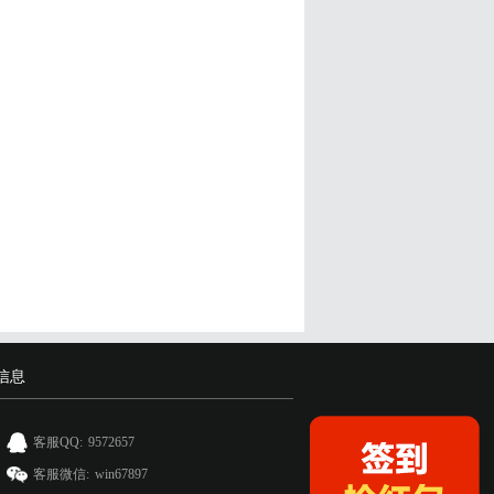
信息
客服QQ:
9572657
客服微信:
win67897