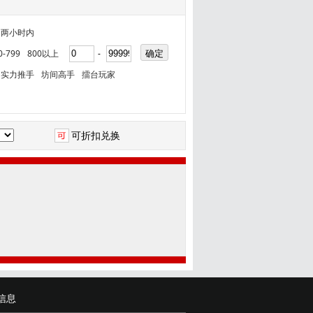
两小时内
0-799
800以上
-
实力推手
坊间高手
擂台玩家
可折扣兑换
信息