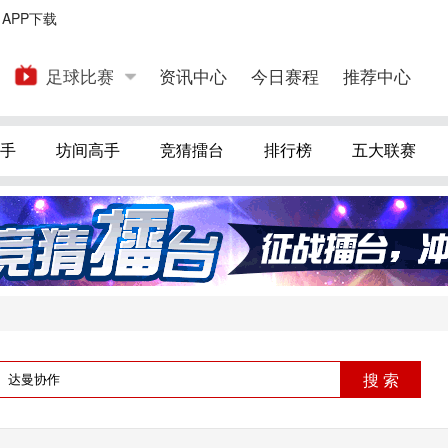
APP下载
足球比赛
资讯中心
今日赛程
推荐中心
关
闭
手
坊间高手
竞猜擂台
排行榜
五大联赛